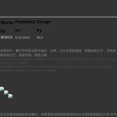
媒体报道
Published
Design
Words
on
by
by
潇湘码头
9-02-2023
IN.X
本项目中，餐厅空间是品牌与城市、自然、文化关系的素描，承载味觉之外，空间更
要刻画记忆、激发情感、塑造品牌。
The restaurant space is a sketch of the relationship between the brand and the city,
nature, and culture.
In addition to carrying the sense of taste, the space should also portray memory,
stimulate emotion, and shape the brand.
在北京丽泽金融街商业楼内，老牌湘菜连锁品牌潇湘码头在京第6家连锁店以“鱼”作为