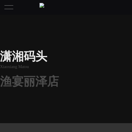
首页
作品
荣誉
潇湘码头
关于
​Xiaoxiang Matou
渔宴丽泽店
联系
屋里门外
行业奖项
设计理念
核心成员